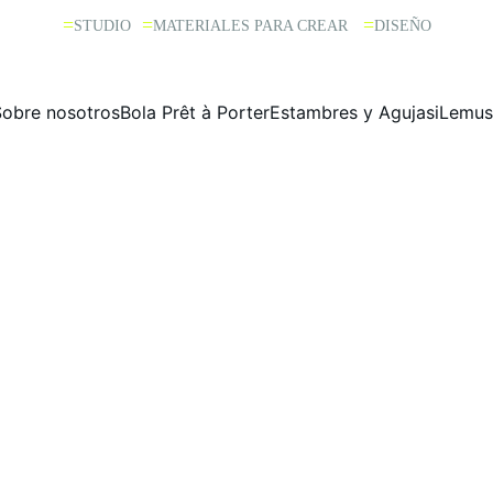
=
=
=
STUDIO 
MATERIALES PARA CREAR  
DISEÑO
Sobre nosotros
Bola Prêt à Porter
Estambres y Agujas
iLemus