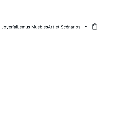
 Joyería
iLemus Muebles
Art et Scénarios