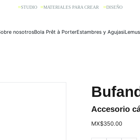
=
=
=
STUDIO 
MATERIALES PARA CREAR  
DISEÑO
Sobre nosotros
Bola Prêt à Porter
Estambres y Agujas
iLemus
Bufand
Accesorio c
MX$350.00