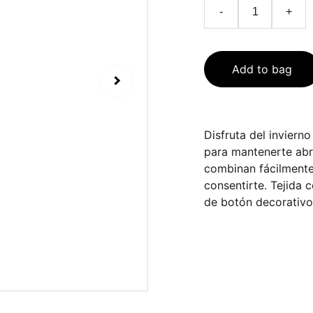
-
+
Add to bag
Disfruta del inviern
para mantenerte abri
combinan fácilmente 
consentirte. Tejida 
de botón decorativo