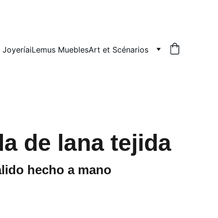
 Joyería
iLemus Muebles
Art et Scénarios
a de lana tejida
álido hecho a mano