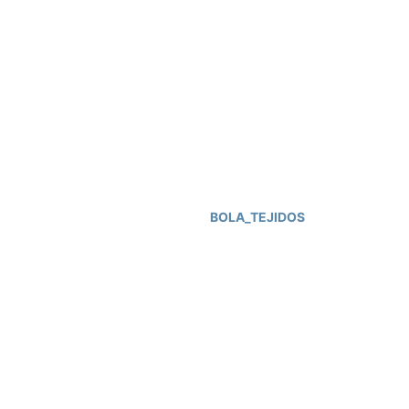
BOLA_TEJIDOS
+52 444 208 7086
info@atelierlemus.com