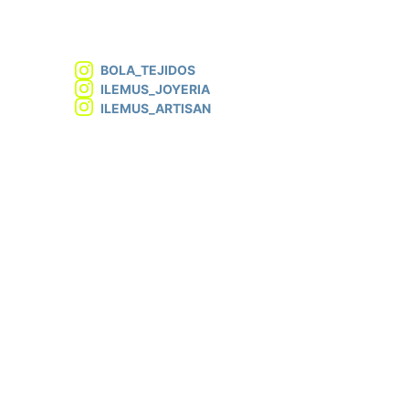
BOLA_TEJIDOS
ILEMUS_JOYERIA
ILEMUS_ARTISAN
info@atelierlemus.com
+52 444 208 7086